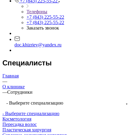
+7 (843) 225-55-22
Телефоны
+7 (843) 225-55-22
+7 (843) 225-55-22
Заказать звонок
doc.khizriev@yandex.ru
Специалисты
Главная
—
О клинике
—
Сотрудники
- Выберите специализацию
Сердечно-
- Выберите специализацию
сосудистый
Сердечно-
Сердечно-
Врач
Косметология
хирург,
сосудистый
сосудистый
сердечно-
Пересадка волос
Врач
хирург,
хирург,
хирург,
Пластическая хирургия
сосудистый
сердечно-
флеболог,
флеболог,
флеболог,