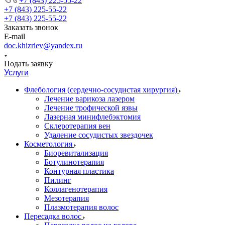
+7 (843) 225-55-22
+7 (843) 225-55-22
+7 (843) 225-55-22
Заказать звонок
E-mail
doc.khizriev@yandex.ru
Подать заявку
Услуги
Флебология (сердечно-сосудистая хирургия)
Лечение варикоза лазером
Лечение трофической язвы
Лазерная минифлебэктомия
Cклеротерапия вен
Удаление сосудистых звездочек
Косметология
Биоревитализация
Ботулинотерапия
Контурная пластика
Пилинг
Коллагенотерапия
Мезотерапия
Плазмотерапия волос
Пересадка волос