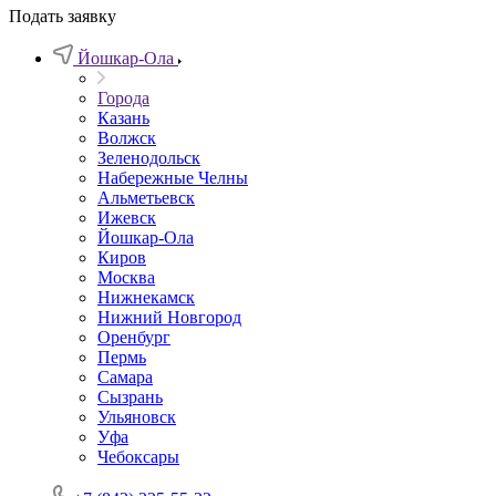
Подать заявку
Йошкар-Ола
Города
Казань
Волжск
Зеленодольск
Набережные Челны
Альметьевск
Ижевск
Йошкар-Ола
Киров
Москва
Нижнекамск
Нижний Новгород
Оренбург
Пермь
Самара
Сызрань
Ульяновск
Уфа
Чебоксары