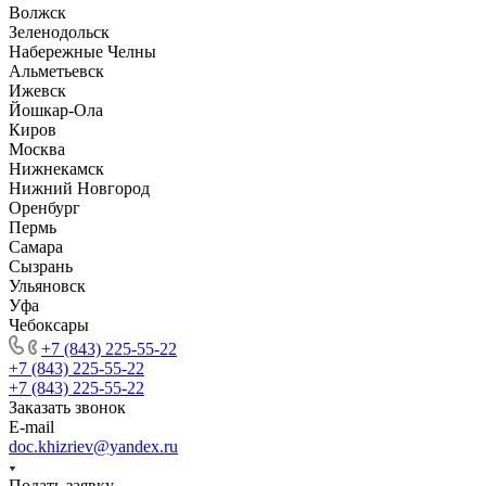
Волжск
Зеленодольск
Набережные Челны
Альметьевск
Ижевск
Йошкар-Ола
Киров
Москва
Нижнекамск
Нижний Новгород
Оренбург
Пермь
Самара
Сызрань
Ульяновск
Уфа
Чебоксары
+7 (843) 225-55-22
+7 (843) 225-55-22
+7 (843) 225-55-22
Заказать звонок
E-mail
doc.khizriev@yandex.ru
Подать заявку