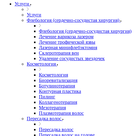
Услуги
Услуги
Флебология (сердечно-сосудистая хирургия)
Флебология (сердечно-сосудистая хирургия)
Лечение варикоза лазером
Лечение трофической язвы
Лазерная минифлебэктомия
Cклеротерапия вен
Удаление сосудистых звездочек
Косметология
Косметология
Биоревитализация
Ботулинотерапия
Контурная пластика
Пилинг
Коллагенотерапия
Мезотерапия
Плазмотерапия волос
Пересадка волос
Пересадка волос
Пересадка волос на голове